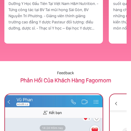
Dưỡng Y Học Đầu Tiên Tại Việt Nam H&H Nutrition. -
suốt quá 
Từng công tác tại BV Tai mũi họng Sài Gòn, BV
hàng chục
Nguyễn Tri Phương. - Giảng viên thỉnh giảng
những ngà
trường cao đẳng Y dược Pasteur đối tượng: điều
kiến thức ch
dưỡng, dược sĩ. - Thạc sĩ Y học – Đại học Y dược
môn nổi bật của 
TPHCM. Fagomom tự hào khi có đội ngũ nhân sự
kỹ thuật, đảm
tận tâm, trách nhiệm, chuyên môn cao và có bề
ngủ – chơ
dày kinh nghiệm làm việc. Người đầu tiên phải kể
Chăm sóc 
đến chính là Bác sĩ, Thạc sĩ Đặng Ngọc Hùng. Từng
cảm. Cô có kỹ năng rèn luyện bé bú bình - ngủ
công tác tại BV Tai mũi họng Sài Gòn, BV Nguyễn
đúng giờ 
Tri Phương, giảng viên thỉnh giảng trường cao
đẳng Y dược Pasteur, Bác sĩ, Thạc sĩ Đặng Ngọc
Feedback
Hùng đóng vai trò là cố vấn cấp cao cho cá
Phản Hồi Của Khách Hàng Fagomom