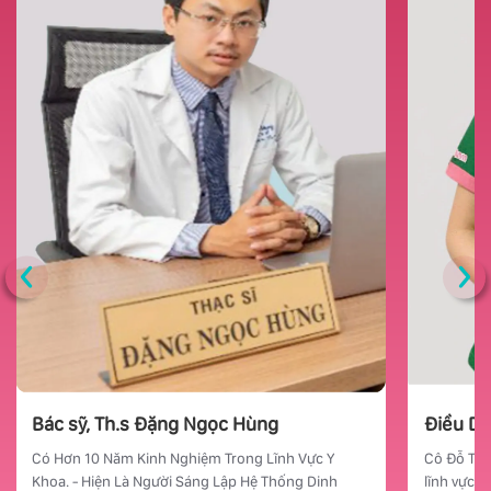
‹
›
Bác sỹ, Th.s
Đặng Ngọc Hùng
Điều D
Có Hơn 10 Năm Kinh Nghiệm Trong Lĩnh Vực Y
Cô Đỗ Thị
Khoa. - Hiện Là Người Sáng Lập Hệ Thống Dinh
lĩnh vực c