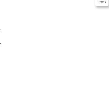
Phone
h
n