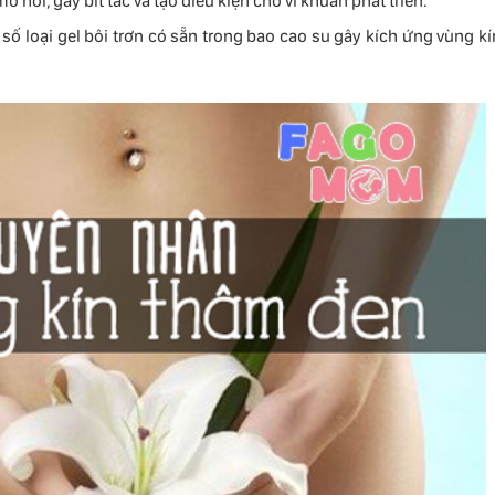
hôi, gây bít tắc và tạo điều kiện cho vi khuẩn phát triển.
ố loại gel bôi trơn có sẵn trong bao cao su gây kích ứng vùng kí