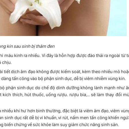
ng kín sau sinh bị thâm đen
i máu kinh ra nhiều. Vì đây là hỗn hợp được đào thải ra ngoài từ t
 chịu.
g bài tiết dịch âm đạo không được kiểm soát, kèm theo nhiều mô hoặ
dễ dàng tấn công vào bộ phận sinh dục, dễ bị viêm nhiễm vùng kín.
 bộ phận sinh dục do chế độ dinh dưỡng không lành mạnh như ă
 kích thích, hút thuốc, uống rượu. rượu bia,… sẽ làm thay đổi mù
a nhiều khí hư hơn bình thường, đặc biệt là viêm âm đạo, viêm vùn
ận sinh dục rất dễ bị vi khuẩn, vi rút, nấm men tấn công khiến ngứ
ững biến chứng về sức khỏe làm suy giảm chức năng sinh sản.