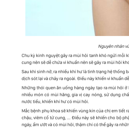
Nguyên nhân vù
Chu kỳ kinh nguyệt gây ra mùi hôi tanh khó ngửi mỗi kh
cung nên sẽ dễ chứa vi khuẩn nên sẽ gây ra mùi hôi khó
Sau khi sinh nở, ra nhiều khí hư là tình trạng hệ thốn
dịch sót lại và chảy ra ngoài. Điều này khiến vi khuẩn 
Những thói quen ăn uống hàng ngày tạo ra mùi hôi ở
nhiều món có mùi hăng, gia vị cay nóng, sử dụng chất
nước tiểu, khiến khí hư có mùi hôi.
Mắc bệnh phụ khoa sẽ khiến vùng kín của chị em tiết r
chậu, viêm cổ tử cung, ... Điều này sẽ khiến cho bộ ph
ngáy, ẩm ướt và có mùi hôi, thậm chí có thể gây ra nh