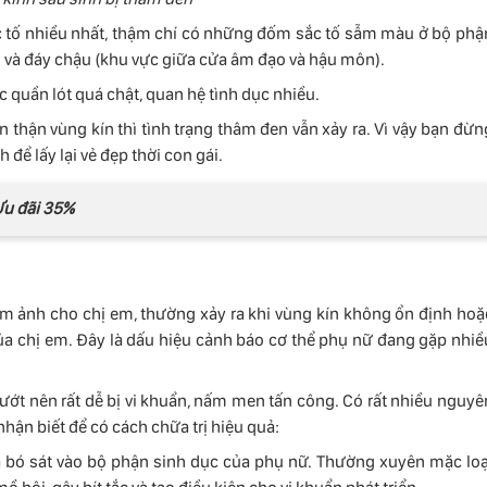
c tố nhiều nhất, thậm chí có những đốm sắc tố sẫm màu ở bộ phậ
hộ và đáy chậu (khu vực giữa cửa âm đạo và hậu môn).
c quần lót quá chật, quan hệ tình dục nhiều.
n thận vùng kín thì tình trạng thâm đen vẫn xảy ra. Vì vậy bạn đừn
để lấy lại vẻ đẹp thời con gái.
u đãi 35%
 ám ảnh cho chị em, thường xảy ra khi vùng kín không ổn định hoặ
a chị em. Đây là dấu hiệu cảnh báo cơ thể phụ nữ đang gặp nhiề
ớt nên rất dễ bị vi khuẩn, nấm men tấn công. Có rất nhiều nguyê
hận biết để có cách chữa trị hiệu quả:
 và bó sát vào bộ phận sinh dục của phụ nữ. Thường xuyên mặc loạ