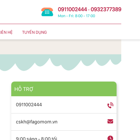
0911002444
0932377389
-
Mon - Fri: 8:00 - 17:00
LIÊN HỆ
TUYỂN DỤNG
HỖ TRỢ
0911002444
cskh@fagomom.vn
9:00 sáng - 8:00 tối