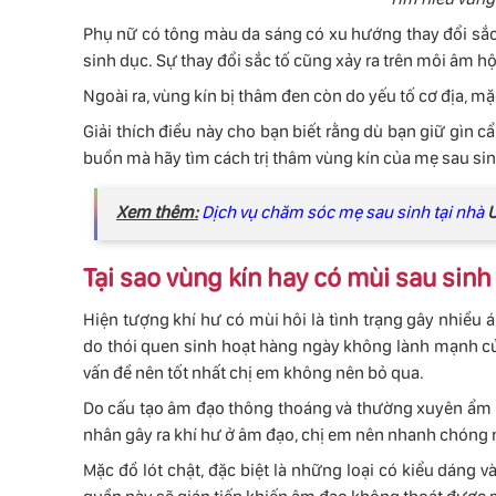
Phụ nữ có tông màu da sáng có xu hướng thay đổi sắ
sinh dục. Sự thay đổi sắc tố cũng xảy ra trên môi âm 
Ngoài ra, vùng kín bị thâm đen còn do yếu tố cơ địa, mặ
Giải thích điều này cho bạn biết rằng dù bạn giữ gìn cẩ
buồn mà hãy tìm cách trị thâm vùng kín của mẹ sau sinh 
Xem thêm:
Dịch vụ chăm sóc mẹ sau sinh tại nhà
Ư
Tại sao vùng kín hay có mùi sau sinh
Hiện tượng khí hư có mùi hôi là tình trạng gây nhiều
do thói quen sinh hoạt hàng ngày không lành mạnh củ
vấn đề nên tốt nhất chị em không nên bỏ qua.
Do cấu tạo âm đạo thông thoáng và thường xuyên ẩm ư
nhân gây ra khí hư ở âm đạo, chị em nên nhanh chóng n
Mặc đồ lót chật, đặc biệt là những loại có kiểu dáng