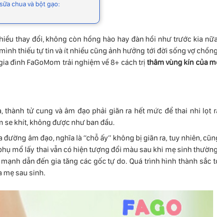
sữa chua và bột gạo:
hiều thay đổi, không còn hồng hào hay đàn hồi như trước kia nữa
mình thiếu tự tin và ít nhiều cũng ảnh hưởng tới đời sống vợ chồng
 gia đình FaGoMom trải nghiệm về 8+ cách trị
thâm vùng kín của m
thành tử cung và âm đạo phải giãn ra hết mức để thai nhi lọt r
 se khít, không được như ban đầu.
đường âm đạo, nghĩa là “chỗ ấy” không bị giãn ra, tuy nhiên, cũn
hụ mổ lấy thai vẫn có hiện tượng đổi màu sau khi mẹ sinh thường
ảm mạnh dẫn đến gia tăng các gốc tự do. Quá trình hình thành sắc t
 mẹ sau sinh.