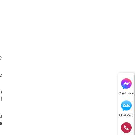
ử
c
n
Chat Face
i
g
Chat Zalo
a