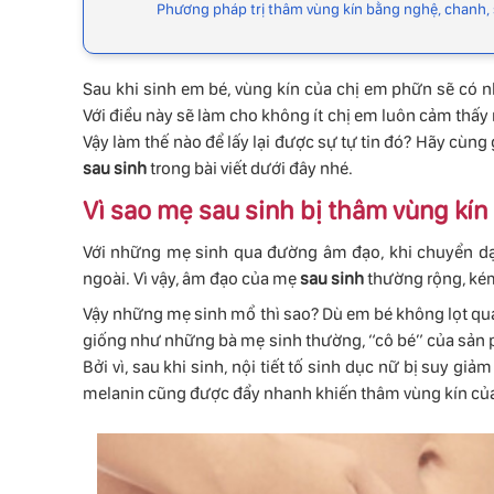
Phương pháp trị thâm vùng kín bằng nghệ, chanh, 
Sau khi sinh em bé, vùng kín của chị em phữn sẽ có n
Với điều này sẽ làm cho không ít chị em luôn cảm thấy 
Vậy làm thế nào để lấy lại được sự tự tin đó? Hãy cùng
sau sinh
trong bài viết dưới đây nhé.
Vì sao mẹ sau sinh bị thâm vùng kín
Với những mẹ sinh qua đường âm đạo, khi chuyển dạ, 
ngoài. Vì vậy, âm đạo của mẹ
sau sinh
thường rộng, kém
Vậy những mẹ sinh mổ thì sao? Dù em bé không lọt qua 
giống như những bà mẹ sinh thường, “cô bé” của sản p
Bởi vì, sau khi sinh, nội tiết tố sinh dục nữ bị suy gi
melanin cũng được đẩy nhanh khiến thâm vùng kín của