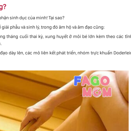
g?
phận sinh dục của mình! Tại sao?
ề giải phẫu và sinh lý, trong đó âm hộ và âm đạo cũng:
tháng cuối thai kỳ, xung huyết ở môi bé lớn kèm theo các tĩn
.
o dày lên, các mô liên kết phát triển, nhóm trực khuẩn Doderlei