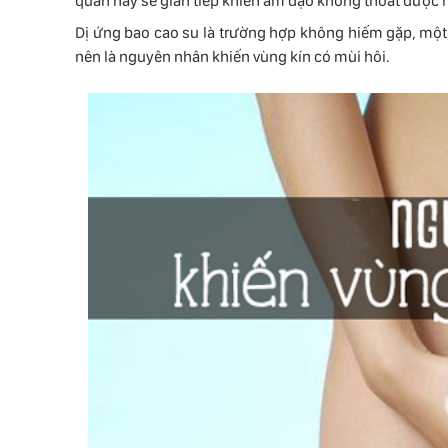
quần này sẽ gián tiếp khiến âm đạo không thoát được mồ 
Dị ứng bao cao su là trường hợp không hiếm gặp, một s
nên là nguyên nhân khiến vùng kín có mùi hôi.