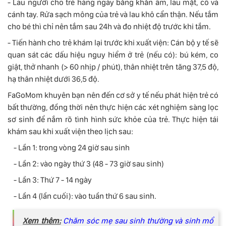
- Lau người cho trẻ hàng ngày bằng khăn ẩm, lau mặt, cổ và
cánh tay. Rửa sạch mông của trẻ và lau khô cẩn thận. Nếu tắm
cho bé thì chỉ nên tắm sau 24h và đo nhiệt độ trước khi tắm.
- Tiến hành cho trẻ khám lại trước khi xuất viện: Cán bộ y tế sẽ
quan sát các dấu hiệu nguy hiểm ở trẻ (nếu có): bú kém, co
giật, thở nhanh (> 60 nhịp / phút), thân nhiệt trên tăng 37,5 độ,
hạ thân nhiệt dưới 36,5 độ.
FaGoMom khuyên bạn nên đến cơ sở y tế nếu phát hiện trẻ có
bất thường, đồng thời nên thực hiện các xét nghiệm sàng lọc
sơ sinh để nắm rõ tình hình sức khỏe của trẻ. Thực hiện tái
khám sau khi xuất viện theo lịch sau:
- Lần 1: trong vòng 24 giờ sau sinh
- Lần 2: vào ngày thứ 3 (48 - 73 giờ sau sinh)
- Lần 3: Thứ 7 - 14 ngày
- Lần 4 (lần cuối): vào tuần thứ 6 sau sinh.
Xem thêm:
Chăm sóc mẹ sau sinh thường và sinh mổ