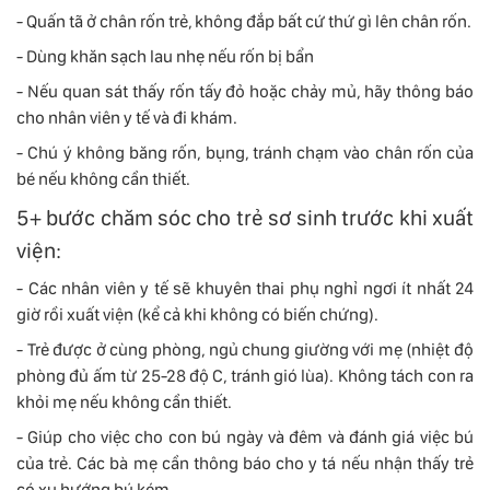
- Quấn tã ở chân rốn trẻ, không đắp bất cứ thứ gì lên chân rốn.
- Dùng khăn sạch lau nhẹ nếu rốn bị bẩn
- Nếu quan sát thấy rốn tấy đỏ hoặc chảy mủ, hãy thông báo
cho nhân viên y tế và đi khám.
- Chú ý không băng rốn, bụng, tránh chạm vào chân rốn của
bé nếu không cần thiết.
5+ bước chăm sóc cho trẻ sơ sinh trước khi xuất
viện:
- Các nhân viên y tế sẽ khuyên thai phụ nghỉ ngơi ít nhất 24
giờ rồi xuất viện (kể cả khi không có biến chứng).
- Trẻ được ở cùng phòng, ngủ chung giường với mẹ (nhiệt độ
phòng đủ ấm từ 25-28 độ C, tránh gió lùa). Không tách con ra
khỏi mẹ nếu không cần thiết.
- Giúp cho việc cho con bú ngày và đêm và đánh giá việc bú
của trẻ. Các bà mẹ cần thông báo cho y tá nếu nhận thấy trẻ
có xu hướng bú kém.