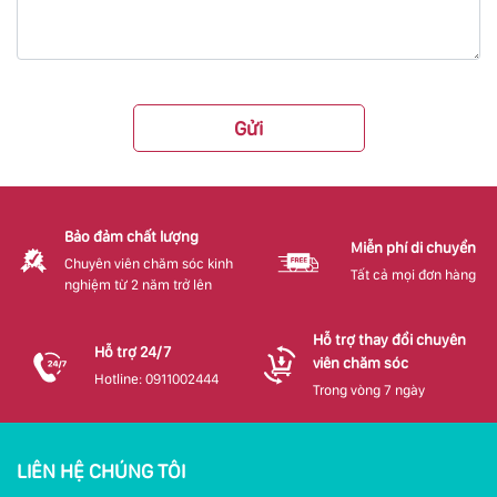
Gửi
Bảo đảm chất lượng
Miễn phí di chuyển
Chuyên viên chăm sóc kinh
Tất cả mọi đơn hàng
nghiệm từ 2 năm trở lên
Hỗ trợ thay đổi chuyên
Hỗ trợ 24/7
viên chăm sóc
Hotline: 0911002444
Trong vòng 7 ngày
LIÊN HỆ CHÚNG TÔI