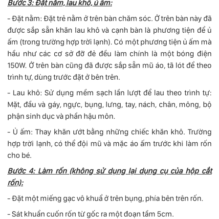
Bước 3: Đặt nằm, lau khô, ủ ấm:
- Đặt nằm: Đặt trẻ nằm ở trên bàn chăm sóc. Ở trên bàn này đã
được sắp sẵn khăn lau khô và cạnh bàn là phương tiện để ủ
ấm (trong trường hợp trời lạnh). Có một phương tiện ủ ấm mà
hầu như các cơ sở đỡ đẻ đều làm chính là một bóng điện
150W. Ở trên bàn cũng đã được sắp sẵn mũ áo, tã lót để theo
trình tự, dùng trước đặt ở bên trên.
- Lau khô: Sử dụng mềm sạch lần lượt để lau theo trình tự:
Mặt, đầu và gáy, ngực, bụng, lưng, tay, nách, chân, mông, bộ
phận sinh dục và phần hậu môn.
- Ủ ấm: Thay khăn ướt bằng những chiếc khăn khô. Trường
hợp trời lạnh, có thể đội mũ và mặc áo ấm trước khi làm rốn
cho bé.
Bước 4: Làm rốn (không sử dụng lại dụng cụ của hộp cắt
rốn):
- Đặt một miếng gạc vô khuẩ ở trên bụng, phía bên trên rốn.
- Sát khuẩn cuốn rốn từ gốc ra một đoạn tầm 5cm.