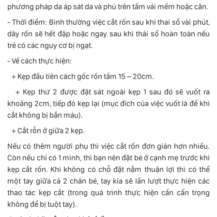
phương pháp da áp sát da và phủ trên tấm vải mềm hoặc căn.
- Thời điểm: Bình thường việc cắt rốn sau khi thai sổ vài phút,
dây rốn sẽ hết đập hoặc ngay sau khi thải sổ hoàn toàn nếu
trẻ có các nguy cơ bị ngạt.
- Về cách thực hiện:
+ Kẹp đầu tiên cách gốc rốn tầm 15 – 20cm.
+ Kẹp thứ 2 được đặt sát ngoài kẹp 1 sau đó sẽ vuốt ra
khoảng 2cm, tiếp đó kẹp lại (mục đích của việc vuốt là để khi
cắt không bị bắn máu).
+ Cắt rỗn ở giữa 2 kẹp.
Nếu có thêm người phụ thì việc cắt rốn đơn giản hơn nhiều.
Còn nếu chỉ có 1 mình, thì bạn nên đặt bé ở cạnh mẹ trước khi
kẹp cắt rốn. Khi không có chỗ đặt nằm thuận lợi thì có thể
một tay giữa cả 2 chân bé, tay kia sẽ lần lượt thực hiện các
thao tác kẹp cắt (trong quá trình thực hiện cần cẩn trọng
không để bị tuột tay).