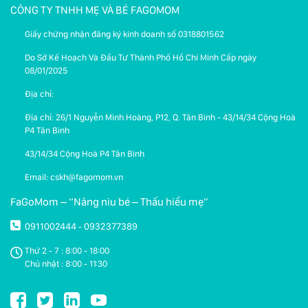
CÔNG TY TNHH MẸ VÀ BÉ FAGOMOM
Giấy chứng nhận đăng ký kinh doanh số 0318801562
Do Sở Kế Hoạch Và Đầu Tư Thành Phố Hồ Chí Minh Cấp ngày
08/01/2025
Địa chỉ:
Địa chỉ: 26/1 Nguyễn Minh Hoàng, P12, Q. Tân Bình - 43/14/34 Cộng Hoà
P4 Tân Bình
43/14/34 Cộng Hoà P4 Tân Bình
Email: cskh@fagomom.vn
FaGoMom – “Nâng niu bé – Thấu hiểu mẹ”
0911002444
0932377389
-
Thứ 2 - 7 : 8:00 - 18:00
Chủ nhật : 8:00 - 11:30