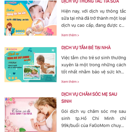
DỊCH VỤ THÔNG TẮC TIA SỮA
Hiện nay, với dịch vụ thông tắc
sữa tại nhà đã trở thành một loại
dịch vụ cao cấp, đang được các
mẹ đặc biệt quan tâm, bởi tình
Xem thêm >
trạng tắc tia sữa sau sinh khá
phổ biến. Với việc thông tắc tia
DỊCH VỤ TẮM BÉ TẠI NHÀ
sữa sẽ giúp các mẹ nhanh
Việc tắm cho trẻ sơ sinh thường
chóng thông tia sữa, giảm bớt
xuyên là một trong những cách
các cơn đau cương cứng tại
tốt nhất nhằm bảo vệ sức khỏe
vùng bầu vú, đảm bảo cho
cho bé yêu tránh khỏi các nguy
nguồn sữa về đều cho bé bú.
Xem thêm >
hiểm ở bên ngoài tác động vào.
Bởi vậy, nhu cầu tắm cho trẻ sơ
DỊCH VỤ CHĂM SÓC MẸ SAU
sinh ngày càn lớn, với dịch vụ
SINH
tắm cho trẻ sơ sinh tại của
Gói dịch vụ chăm sóc mẹ sau
FaGoMom cung cấp tới các mẹ
sinh tp.Hồ Chí Minh chỉ
không cần phải lo nghĩ về
99k/buổi của FaGoMom chuyên
chuyện massage và tắm cho