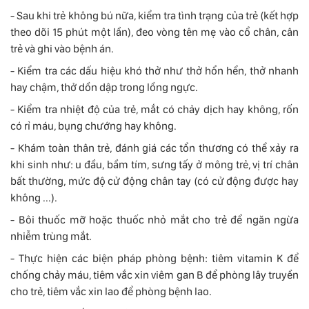
- Sau khi trẻ không bú nữa, kiểm tra tình trạng của trẻ (kết hợp
theo dõi 15 phút một lần), đeo vòng tên mẹ vào cổ chân, cân
trẻ và ghi vào bệnh án.
- Kiểm tra các dấu hiệu khó thở như thở hổn hển, thở nhanh
hay chậm, thở dồn dập trong lồng ngực.
- Kiểm tra nhiệt độ của trẻ, mắt có chảy dịch hay không, rốn
có rỉ máu, bụng chướng hay không.
- Khám toàn thân trẻ, đánh giá các tổn thương có thể xảy ra
khi sinh như: u đầu, bầm tím, sưng tấy ở mông trẻ, vị trí chân
bất thường, mức độ cử động chân tay (có cử động được hay
không ...).
- Bôi thuốc mỡ hoặc thuốc nhỏ mắt cho trẻ để ngăn ngừa
nhiễm trùng mắt.
- Thực hiện các biện pháp phòng bệnh: tiêm vitamin K để
chống chảy máu, tiêm vắc xin viêm gan B để phòng lây truyền
cho trẻ, tiêm vắc xin lao để phòng bệnh lao.