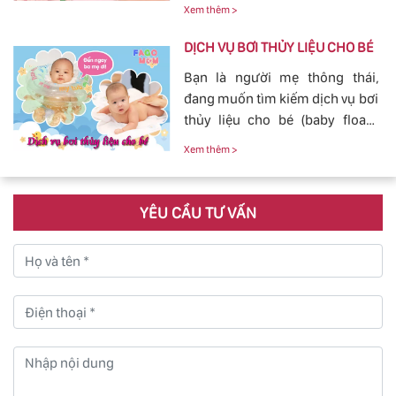
nghiệp, Dịch Vụ Hoàn Hảo,
con yêu của mình.
Xem thêm >
mang đến sự an toàn, cảm giác
yên tâm cho mẹ và bé.
DỊCH VỤ BƠI THỦY LIỆU CHO BÉ
Bạn là người mẹ thông thái,
đang muốn tìm kiếm dịch vụ bơi
thủy liệu cho bé (baby fload)
đảm bảo uy tín và chất lượng.
Xem thêm >
YÊU CẦU TƯ VẤN